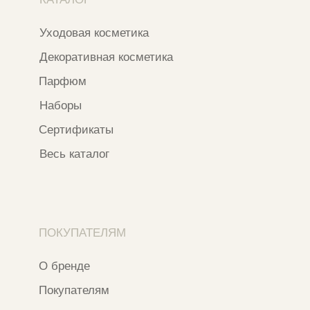
О бренде
Покупателям
Сотрудничество
Бонусная система
Правовые документы
Адреса магазинов
Ежедневно с 11:00 до 21:00
Москва, ​Кутузовский проспект 18
Москва, ​ТЦ Никольский Пассаж​
Ветошный переулок, 9, ​5 этаж
Контакты и соцсети
+7 937 000 54 41
Narfa.store@bk.ru