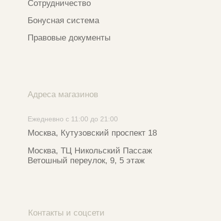
Телеграм-канал
WhatsApp
*
Instagram
*Признан экстремистской организацией
и запрещен на территории РФ
ИП ФАХУРТДИНОВА НАРГИЗА НУРСИЛЕВНА
ИНН 163502348380
ОГРН 320774600473332
Ⓒ 2020 - 2026 Narfa Store.
Все права защищены.
Разработка сайта