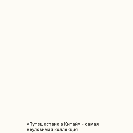
«Путешествие в Китай» - самая
неуловимая коллекция