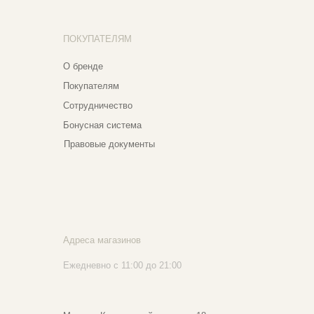
КУПАТЕЛЯМ
бренде
купателям
трудничество
нусная система
авовые документы
реса магазинов
едневно с 11:00 до 21:00
сква, ​Кутузовский проспект 18
сква, ​ТЦ Никольский Пассаж​
тошный переулок, 9, ​5 этаж