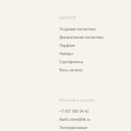
ПО
КАТАЛОГ
О 
Уходовая косметика
По
Декоративная косметика
Со
Парфюм
Бо
Наборы
Пр
Сертификаты
Весь каталог
Контакты и соцсети
Ад
Еж
+7 937 000 54 41
Narfa.store@bk.ru
Телеграм-канал
Мо
WhatsApp
Мо
*
Instagram
Ве