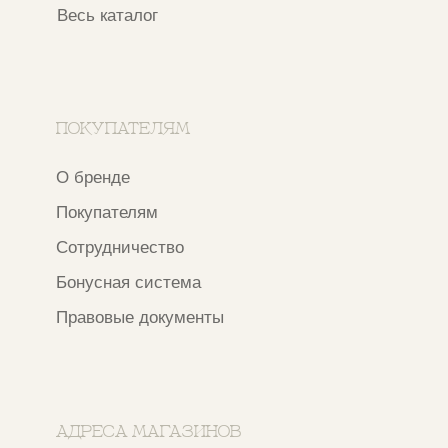
Адреса магазинов
Ежедневно с 11:00 до 21:00
Москва, ​Кутузовский проспект 18
Москва, ​ТЦ Никольский Пассаж​
Ветошный переулок, 9, ​5 этаж
Контакты и соцсети
+7 937 000 54 41
Narfa.store@bk.ru
Телеграм-канал
WhatsApp
*
Instagram
*Признан экстремистской организацией