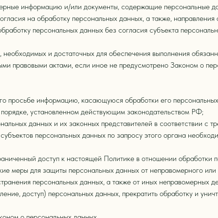
верные информацию и/или документы, содержащие персональные д
огласия на обработку персональных данных, а также, направлени
обработку персональных данных без согласия субъекта персональн
р, необходимых и достаточных для обеспечения выполнения обязан
ными правовыми актами, если иное не предусмотрено Законом о пе
его просьбе информацию, касающуюся обработки его персональных
 порядке, установленном действующим законодательством РФ;
нальных данных и их законных представителей в соответствии с т
 субъектов персональных данных по запросу этого органа необход
раниченный доступ к настоящей Политике в отношении обработки 
ие меры для защиты персональных данных от неправомерного или с
странения персональных данных, а также от иных неправомерных д
ение, доступ) персональных данных, прекратить обработку и уничт
коном о персональных данных.