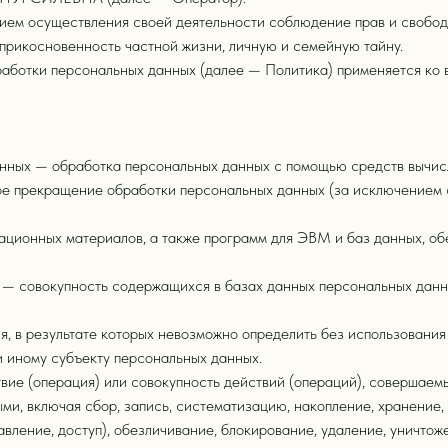
вием осуществления своей деятельности соблюдение прав и свобод
еприкосновенность частной жизни, личную и семейную тайну.
работки персональных данных (далее — Политика) применяется ко 
анных — обработка персональных данных с помощью средств вычис
е прекращение обработки персональных данных (за исключением с
ационных материалов, а также программ для ЭВМ и баз данных, об
 — совокупность содержащихся в базах данных персональных дан
я, в результате которых невозможно определить без использовани
 иному субъекту персональных данных.
ие (операция) или совокупность действий (операций), совершаем
и, включая сбор, запись, систематизацию, накопление, хранение, 
авление, доступ), обезличивание, блокирование, удаление, уничто