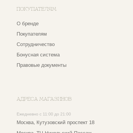
WhatsApp
*
Instagram
*Признан экстремистской организацией
и запрещен на территории РФ
ИП ФАХУРТДИНОВА НАРГИЗА НУРСИЛЕВНА
ИНН 163502348380
ОГРН 320774600473332
Ⓒ 2020 - 2026 Narfa Store.
Все права защищены.
Разработка сайта