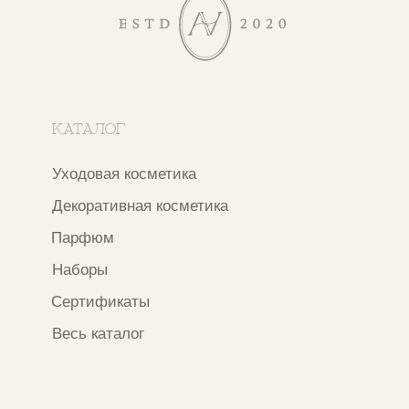
Покупателям
Сотрудничество
Бонусная система
Правовые документы
Адреса магазинов
Ежедневно с 11:00 до 21:00
Москва, ​Кутузовский проспект 18
Москва, ​ТЦ Никольский Пассаж​
Ветошный переулок, 9, ​5 этаж
Контакты и соцсети
+7 937 000 54 41
Narfa.store@bk.ru
Телеграм-канал