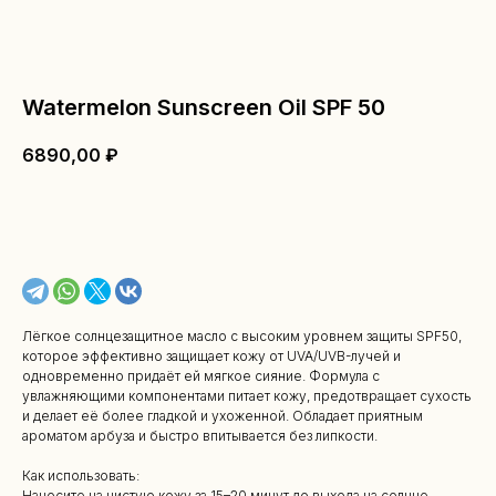
Watermelon Sunscreen Oil SPF 50
6890,00
₽
В КОРЗИНУ
Лёгкое солнцезащитное масло с высоким уровнем защиты SPF50,
которое эффективно защищает кожу от UVA/UVB-лучей и
одновременно придаёт ей мягкое сияние. Формула с
увлажняющими компонентами питает кожу, предотвращает сухость
и делает её более гладкой и ухоженной. Обладает приятным
ароматом арбуза и быстро впитывается без липкости.
Как использовать:
Наносите на чистую кожу за 15–20 минут до выхода на солнце.