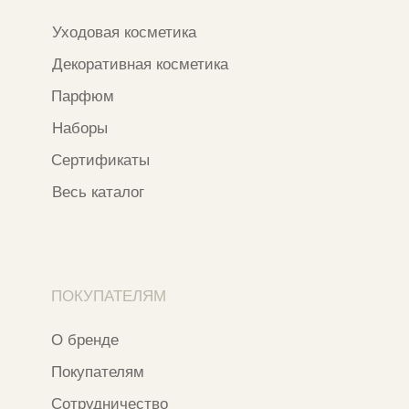
*Признан экстремистской организацией
и запрещен на территории РФ
ИП ФАХУРТДИНОВА НАРГИЗА НУРСИЛЕВНА
ИНН 163502348380
ОГРН 320774600473332
Ⓒ 2020 - 2026 Narfa Store.
Все права защищены.
Разработка сайта