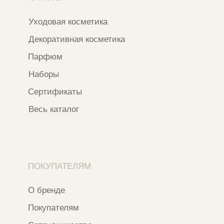
*Признан экстремистской организацией
и запрещен на территории РФ
ИП ФАХУРТДИНОВА НАРГИЗА НУРСИЛЕВНА
ИНН 163502348380
ОГРН 320774600473332
Ⓒ 2020 - 2026 Narfa Store.
Все права защищены.
Разработка сайта