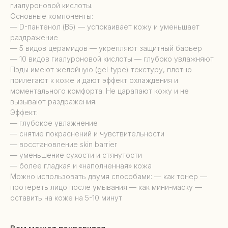
гиалуроновой кислоты.
Основные компоненты:
— D-пантенол (B5) — успокаивает кожу и уменьшает
раздражение
— 5 видов церамидов — укрепляют защитный барьер
— 10 видов гиалуроновой кислоты — глубоко увлажняют
Пэды имеют желейную (gel-type) текстуру, плотно
прилегают к коже и дают эффект охлаждения и
моментального комфорта. Не царапают кожу и не
вызывают раздражения.
Эффект:
— глубокое увлажнение
— снятие покраснений и чувствительности
— восстановление skin barrier
— уменьшение сухости и стянутости
— более гладкая и «наполненная» кожа
Можно использовать двумя способами: — как тонер —
протереть лицо после умывания — как мини-маску —
оставить на коже на 5-10 минут