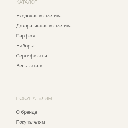
Instagram
*Признан экстремистской организацией
и запрещен на территории РФ
ИП ФАХУРТДИНОВА НАРГИЗА НУРСИЛЕВНА
ИНН 163502348380
ОГРН 320774600473332
Ⓒ 2020 - 2026 Narfa Store.
Все права защищены.
Разработка сайта