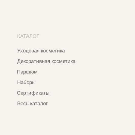
Контакты и соцсети
+7 937 000 54 41
Narfa.store@bk.ru
Телеграм-канал
WhatsApp
*
Instagram
*Признан экстремистской организацией
и запрещен на территории РФ
ИП ФАХУРТДИНОВА НАРГИЗА НУРСИЛЕВНА
ИНН 163502348380
ОГРН 320774600473332
Ⓒ 2020 - 2026 Narfa Store.
Все права защищены.
Разработка сайта