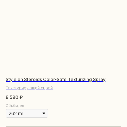
Style on Steroids Color-Safe Texturizing Spray
Se
Текстурирующий спрей
Ли
8 590
₽
14
КАТАЛОГ
Не
Объём, мл
Уходовая косметика
Декоративная косметика
Парфюм