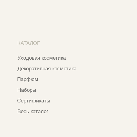
Ветошный переулок, 9, ​5 этаж
Контакты и соцсети
+7 937 000 54 41
Narfa.store@bk.ru
Телеграм-канал
WhatsApp
*
Instagram
*Признан экстремистской организацией
и запрещен на территории РФ
ИП ФАХУРТДИНОВА НАРГИЗА НУРСИЛЕВНА
ИНН 163502348380
ОГРН 320774600473332
Ⓒ 2020 - 2026 Narfa Store.
Все права защищены.