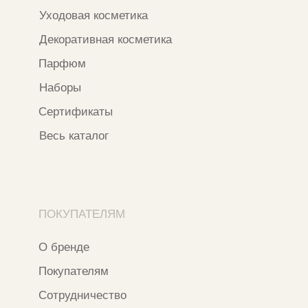
*Признан экстремистской организацией
и запрещен на территории РФ
ИП ФАХУРТДИНОВА НАРГИЗА НУРСИЛЕВНА
ИНН 163502348380
ОГРН 320774600473332
Ⓒ 2020 - 2026 Narfa Store.
Все права защищены.
Разработка сайта