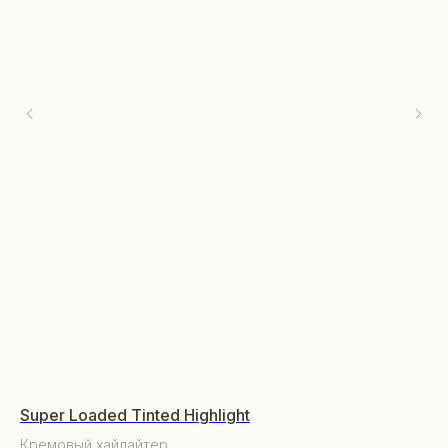
Super Loaded Tinted Highlight
Bi
Кремовый хайлайтер
Ха