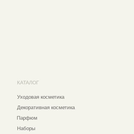
Адреса магазинов
Ежедневно с 11:00 до 21:00
Москва, ​Кутузовский проспект 18
Москва, ​ТЦ Никольский Пассаж​
Ветошный переулок, 9, ​5 этаж
Контакты и соцсети
+7 937 000 54 41
Narfa.store@bk.ru
Телеграм-канал
WhatsApp
*
Instagram
*Признан экстремистской организацией
и запрещен на территории РФ
ИП ФАХУРТДИНОВА НАРГИЗА НУРСИЛЕВНА