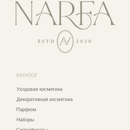
Адреса магазинов
Ежедневно с 11:00 до 21:00
Москва, ​Кутузовский проспект 18
Москва, ​ТЦ Никольский Пассаж​
Ветошный переулок, 9, ​5 этаж
Контакты и соцсети
+7 937 000 54 41
Narfa.store@bk.ru
Телеграм-канал
WhatsApp
*
Instagram
*Признан экстремистской организацией
и запрещен на территории РФ
ИП ФАХУРТДИНОВА НАРГИЗА НУРСИЛЕВНА
ИНН 163502348380