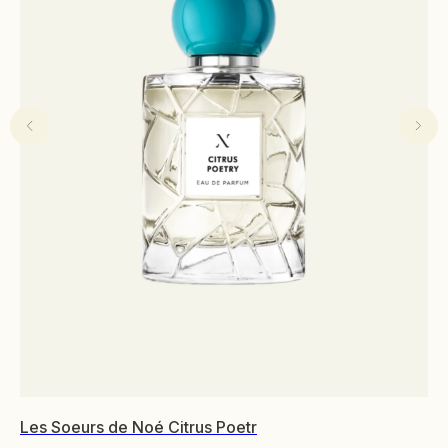
Les Soeurs de Noé Citrus Poetr
Mo