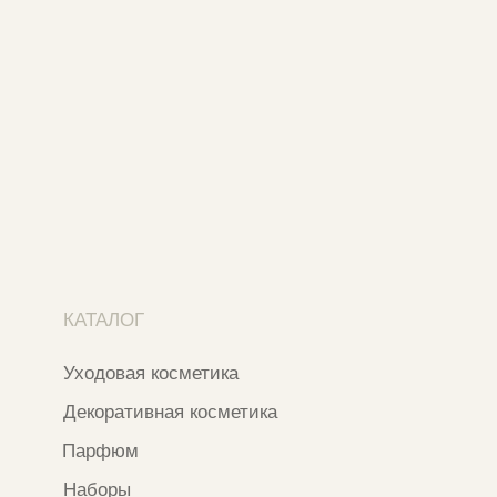
Адреса магазинов
Ежедневно с 11:00 до 21:00
Москва, ​Кутузовский проспект 18
Москва, ​ТЦ Никольский Пассаж​
Ветошный переулок, 9, ​5 этаж
Контакты и соцсети
+7 937 000 54 41
Narfa.store@bk.ru
Телеграм-канал
WhatsApp
*
Instagram
*Признан экстремистской организацией
и запрещен на территории РФ