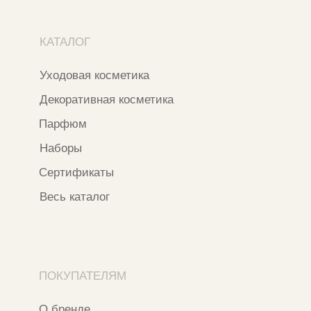
WhatsApp
*
Instagram
*Признан экстремистской организацией
и запрещен на территории РФ
ИП ФАХУРТДИНОВА НАРГИЗА НУРСИЛЕВНА
ИНН 163502348380
ОГРН 320774600473332
Ⓒ 2020 - 2026 Narfa Store.
Все права защищены.
Разработка сайта