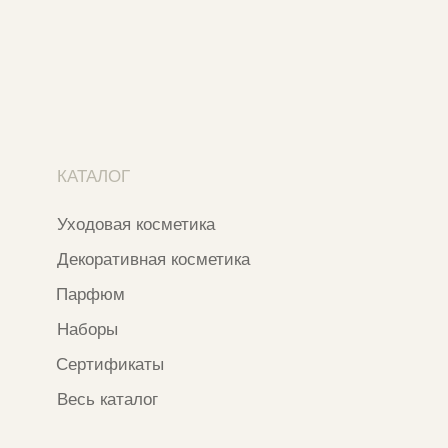
+7 937 000 54 41
Narfa.store@bk.ru
Телеграм-канал
WhatsApp
*
Instagram
*Признан экстремистской организацией
и запрещен на территории РФ
ИП ФАХУРТДИНОВА НАРГИЗА НУРСИЛЕВНА
ИНН 163502348380
ОГРН 320774600473332
Ⓒ 2020 - 2026 Narfa Store.
Все права защищены.
Разработка сайта