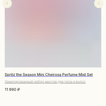
КАТАЛОГ
Уходовая косметика
Spritz the Season Mini Cheirosa Perfume Mist Set
Lo
Декоративная косметика
Парфюм
Лимитированный набор мистов для тела и волос
Ма
Наборы
11 990
₽
8 
Сертификаты
От
Весь каталог