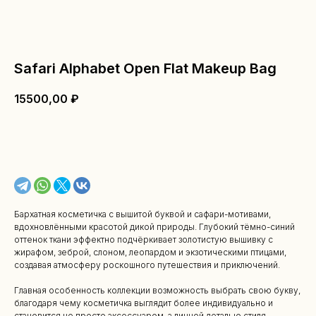
Safari Alphabet Open Flat Makeup Bag
15500,00
₽
В КОРЗИНУ
Бархатная косметичка с вышитой буквой и сафари-мотивами,
вдохновлёнными красотой дикой природы. Глубокий тёмно-синий
оттенок ткани эффектно подчёркивает золотистую вышивку с
жирафом, зеброй, слоном, леопардом и экзотическими птицами,
создавая атмосферу роскошного путешествия и приключений.
Главная особенность коллекции возможность выбрать свою букву,
благодаря чему косметичка выглядит более индивидуально и
становится не просто аксессуаром, а личной деталью стиля.