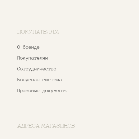
Narfa.store@bk.ru
Телеграм-канал
WhatsApp
*
Instagram
*Признан экстремистской организацией
и запрещен на территории РФ
ИП ФАХУРТДИНОВА НАРГИЗА НУРСИЛЕВНА
ИНН 163502348380
ОГРН 320774600473332
Ⓒ 2020 - 2026 Narfa Store.
Все права защищены.
Разработка
сайта