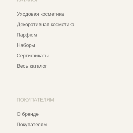
О бренде
Покупателям
Сотрудничество
Бонусная система
Правовые документы
Адреса магазинов
Ежедневно с 11:00 до 21:00
Москва, ​Кутузовский проспект 18
Москва, ​ТЦ Никольский Пассаж​
Ветошный переулок, 9, ​5 этаж
Контакты и соцсети
+7 937 000 54 41
Narfa.store@bk.ru