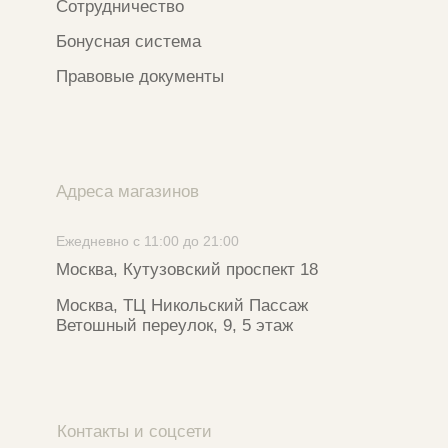
Телеграм-канал
WhatsApp
*
Instagram
*Признан экстремистской организацией
и запрещен на территории РФ
ИП ФАХУРТДИНОВА НАРГИЗА НУРСИЛЕВНА
ИНН 163502348380
ОГРН 320774600473332
Ⓒ 2020 - 2026 Narfa Store.
Все права защищены.
Разработка сайта