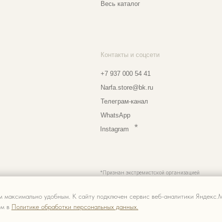
Контакты и соцсети
Ад
Еж
+7 937 000 54 41
Narfa.store@bk.ru
Телеграм-канал
Мо
WhatsApp
Мо
*
Instagram
Ве
Ⓒ 2
*Признан экстремистской организацией
и запрещен на территории РФ
Разработка сайта
м максимально удобным. К cайту подключен сервис веб-аналитики Яндекс.М
ом в
Политике обработки персональных данных.