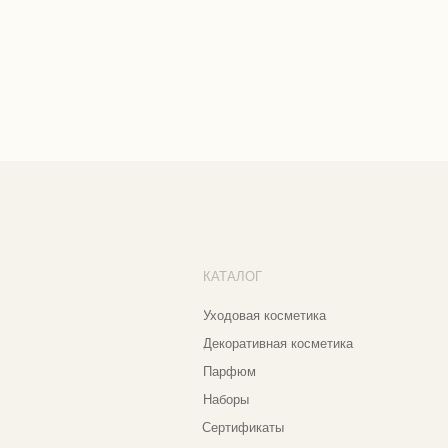
ПО
КАТАЛОГ
О 
Уходовая косметика
По
Декоративная косметика
Со
Парфюм
Бо
Наборы
Пр
Сертификаты
Весь каталог