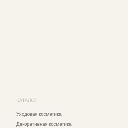
Адреса магазинов
Ежедневно с 11:00 до 21:00
Москва, ​Кутузовский проспект 18
Москва, ​ТЦ Никольский Пассаж​
Ветошный переулок, 9, ​5 этаж
Контакты и соцсети
+7 937 000 54 41
Narfa.store@bk.ru
Телеграм-канал
WhatsApp
*
Instagram