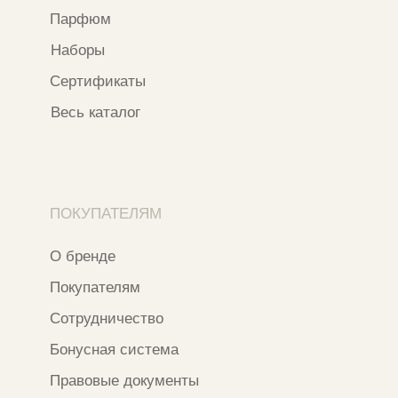
*Признан экстремистской организацией
и запрещен на территории РФ
ИП ФАХУРТДИНОВА НАРГИЗА НУРСИЛЕВНА
ИНН 163502348380
ОГРН 320774600473332
Ⓒ 2020 - 2026 Narfa Store.
Все права защищены.
Разработка сайта