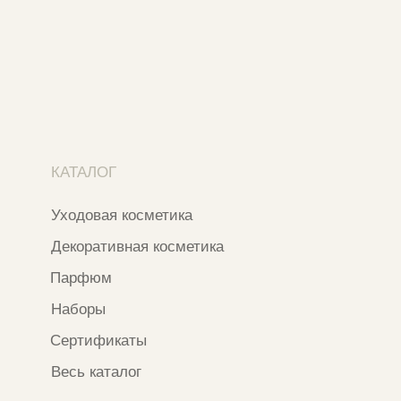
Москва, ​Кутузовский проспект 18
Москва, ​ТЦ Никольский Пассаж​
Ветошный переулок, 9, ​5 этаж
Контакты и соцсети
+7 937 000 54 41
Narfa.store@bk.ru
Телеграм-канал
WhatsApp
*
Instagram
*Признан экстремистской организацией
и запрещен на территории РФ
ИП ФАХУРТДИНОВА НАРГИЗА НУРСИЛЕВНА
ИНН 163502348380
ОГРН 320774600473332
Ⓒ 2020 - 2026 Narfa Store.