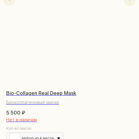
Bio-Collagen Real Deep Mask
Cl
Биоколлагеновые маски
Кр
5 500
₽
5 
Нет в наличии
От
КАТАЛОГ
Кол-во масок
Уходовая косметика
Набор из 4 масок