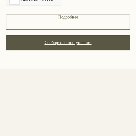
Декоративная косметика
Парфюм
Наборы
Подробнее
Сертификаты
Весь каталог
Сообщить о поступлении
ПОКУПАТЕЛЯМ
О бренде
Покупателям
Сотрудничество
Бонусная система
Правовые документы
Адреса магазинов
Ежедневно с 11:00 до 21:00