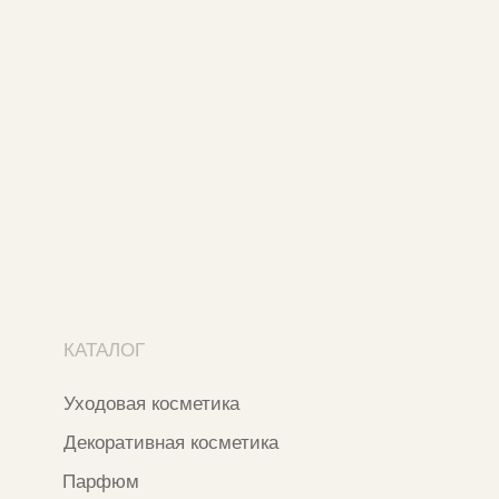
Адреса магазинов
Ежедневно с 11:00 до 21:00
Москва, ​Кутузовский проспект 18
Москва, ​ТЦ Никольский Пассаж​
Ветошный переулок, 9, ​5 этаж
Контакты и соцсети
+7 937 000 54 41
Narfa.store@bk.ru
Телеграм-канал
WhatsApp
*
Instagram
*Признан экстремистской организацией
и запрещен на территории РФ