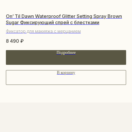
КАТАЛОГ
On’ Til Dawn Waterproof Glitter Setting Spray Brown
Ex
Уходовая косметика
Sugar Фиксирующий спрей с блестками
На
Декоративная косметика
Фиксатор для макияжа с мерцанием
8 
Парфюм
8 490
₽
Не
Наборы
Сертификаты
Подробнее
Весь каталог
В корзину
ПОКУПАТЕЛЯМ
О бренде
Покупателям
Сотрудничество
Бонусная система
Правовые документы