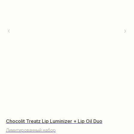
Chocolit Treatz Lip Luminizer + Lip Oil Duo
Bo
КАТАЛОГ
дл
Лимитированный набор
Уходовая косметика