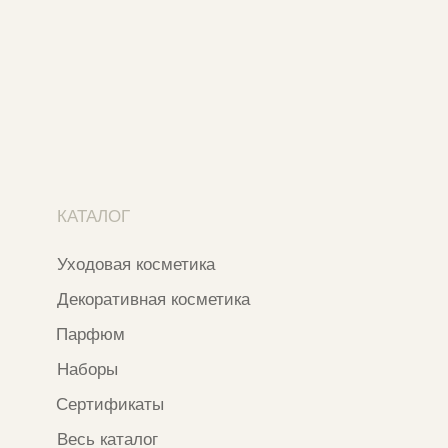
Ежедневно с 11:00 до 21:00
Москва, ​Кутузовский проспект 18
Москва, ​ТЦ Никольский Пассаж​
Ветошный переулок, 9, ​5 этаж
Контакты и соцсети
+7 937 000 54 41
Narfa.store@bk.ru
Телеграм-канал
WhatsApp
*
Instagram
*Признан экстремистской организацией
и запрещен на территории РФ
ИП ФАХУРТДИНОВА НАРГИЗА НУРСИЛЕВНА
ИНН 163502348380
ОГРН 320774600473332