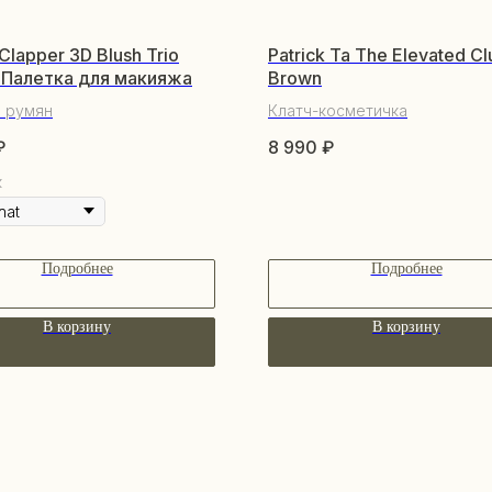
Clapper 3D Blush Trio
Patrick Ta The Elevated Clu
e Палетка для макияжа
Brown
 румян
Клатч-косметичка
₽
8 990
₽
к
Подробнее
Подробнее
В корзину
В корзину
ПО
КАТАЛОГ
О 
Уходовая косметика
По
Декоративная косметика