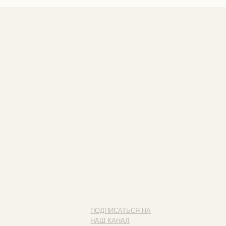
ПОДПИСАТЬСЯ НА
НАШ КАНАЛ
Наведите камеру на QR-код
и подписывайся на наш канал
ИП ФАХУРТДИНОВА НАРГИЗА НУРСИЛЕВНА
ИНН 163502348380
ОГРН 320774600473332