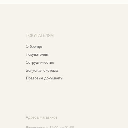
трудничество
нусная система
авовые документы
реса магазинов
едневно с 11:00 до 21:00
сква, ​Кутузовский проспект 18
сква, ​ТЦ Никольский Пассаж​
тошный переулок, 9, ​5 этаж
020 - 2026 Narfa Store. Все права защищены.