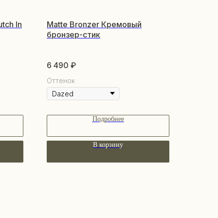
tch In
Matte Bronzer Кремовый
бронзер-стик
6 490
₽
Оттенок
Подробнее
В корзину
КУПАТЕЛЯМ
бренде
купателям