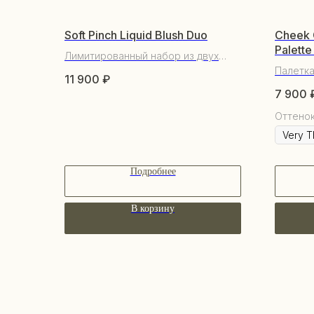
Soft Pinch Liquid Blush Duo
Cheek 
Palett
Лимитированный набор из двух
жидких румян
Палетка
11 900
₽
7 900
Оттено
Подробнее
В корзину