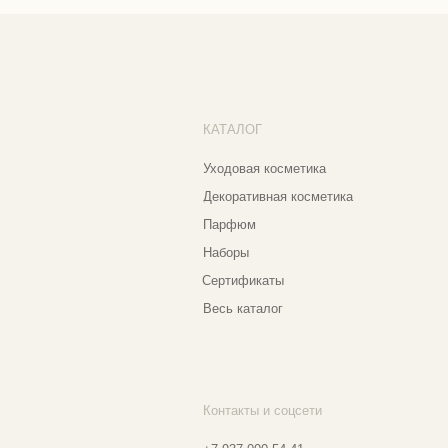
Со
Парфюм
Бо
Наборы
Пр
Сертификаты
Весь каталог
Контакты и соцсети
Ад
Еж
+7 937 000 54 41
Narfa.store@bk.ru
Телеграм-канал
Мо
WhatsApp
Мо
*
Instagram
Ве
Ⓒ 2
*Признан экстремистской организацией
и запрещен на территории РФ
Разработка сайта