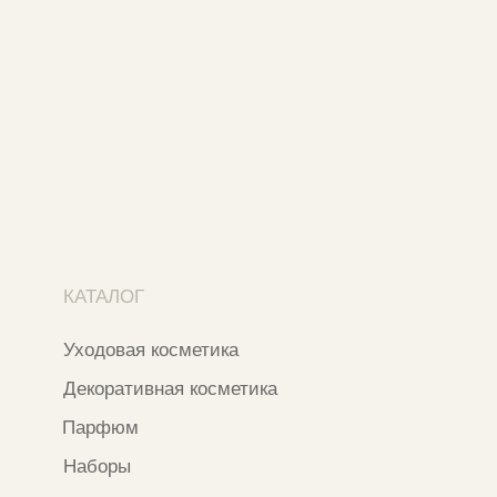
Адреса магазинов
Ежедневно с 11:00 до 21:00
Москва, ​Кутузовский проспект 18
Москва, ​ТЦ Никольский Пассаж​
Ветошный переулок, 9, ​5 этаж
Контакты и соцсети
+7 937 000 54 41
Narfa.store@bk.ru
Телеграм-канал
WhatsApp
*
Instagram
*Признан экстремистской организацией
и запрещен на территории РФ
ИП ФАХУРТДИНОВА НАРГИЗА НУРСИЛЕВНА