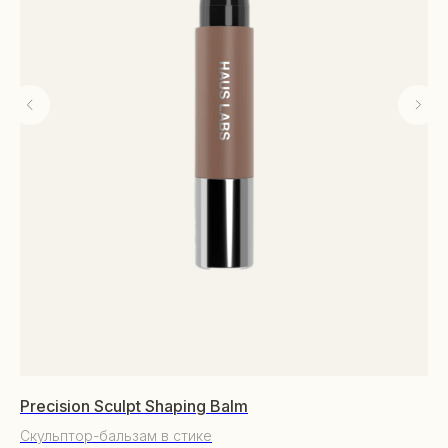
Precision Sculpt Shaping Balm
Hi
Скульптор-бальзам в стике
Ха
КАТАЛОГ