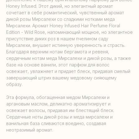
Honey Infused. Этот дикий, но элегантный аромат
сочетает в себе романтический, чувственный аромат
дикой розы Мирсалехи со сладкими нотками меда
Мирсалехи. Аромат Honey Infused Hair Perfume Floral
Edition - Wild Rose, напоминающий мощное, но элегантное
присутствие диких роз в нашем пчелином саду
Мирсалехи, внушает истинную уверенность и страсть.
Благодаря верхним нотам бергамота и ревеня,
сердечным нотам меда Мирсалехи и дикой розы, а также
базе на основе ванили, этот парфюм для волос
освежает, увлажняет и придает блеск, придавая смелый
завершающий штрих вашему медовому сияющему
образу.
Эта формула, обогащенная медом Мирсалехи и
аргановым маслом, деликатно ароматизирует и
освежает волосы, придавая им блестящий блеск.
Сердечные ноты дикой розы и меда мирсалехи и
ванильная база сливаются воедино, создавая
неотразимый аромат.