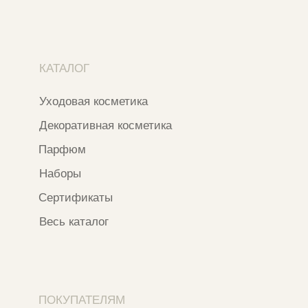
Телеграм-канал
WhatsApp
*
Instagram
*Признан экстремистской организацией
и запрещен на территории РФ
ИП ФАХУРТДИНОВА НАРГИЗА НУРСИЛЕВНА
ИНН 163502348380
ОГРН 320774600473332
Ⓒ 2020 - 2026 Narfa Store.
Все права защищены.
Разработка сайта