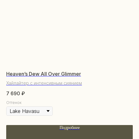
КАТАЛОГ
Уходовая косметика
Heaven’s Dew All Over Glimmer
Ma
Декоративная косметика
Хайлайтер с интенсивным сиянием
Жи
Парфюм
7 690
₽
7 
Наборы
Оттенок
От
Сертификаты
Весь каталог
Подробнее
ПОКУПАТЕЛЯМ