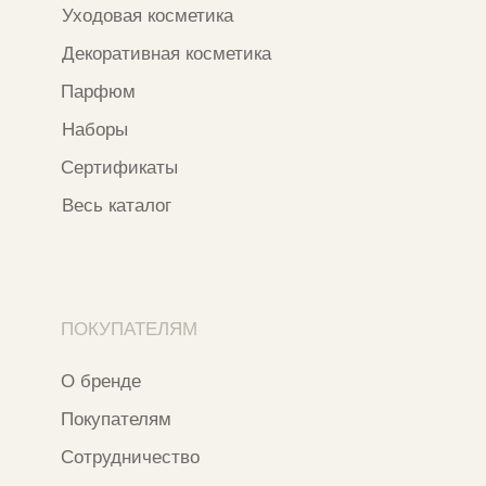
*Признан экстремистской организацией
и запрещен на территории РФ
ИП ФАХУРТДИНОВА НАРГИЗА НУРСИЛЕВНА
ИНН 163502348380
ОГРН 320774600473332
Ⓒ 2020 - 2026 Narfa Store.
Все права защищены.
Разработка сайта