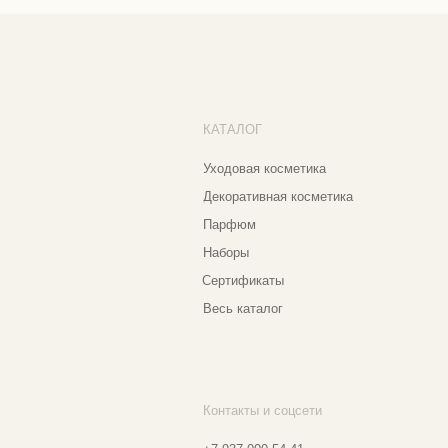
Со
Парфюм
Бо
Наборы
Пр
Сертификаты
Весь каталог
Контакты и соцсети
Ад
Еж
+7 937 000 54 41
Narfa.store@bk.ru
Телеграм-канал
Мо
WhatsApp
Мо
*
Instagram
Ве
Ⓒ 2
*Признан экстремистской организацией
и запрещен на территории РФ
Разработка сайта