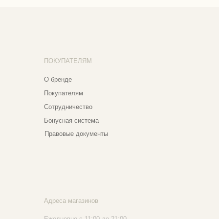
трудничество
нусная система
авовые документы
реса магазинов
едневно с 11:00 до 21:00
сква, ​Кутузовский проспект 18
сква, ​ТЦ Никольский Пассаж​
тошный переулок, 9, ​5 этаж
020 - 2026 Narfa Store. Все права защищены.