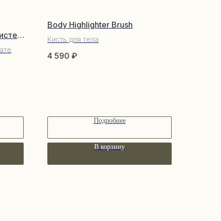
Body Highlighter Brush
истей
Кисть для тела
ате
4 590
₽
Подробнее
В корзину
КУПАТЕЛЯМ
бренде
купателям