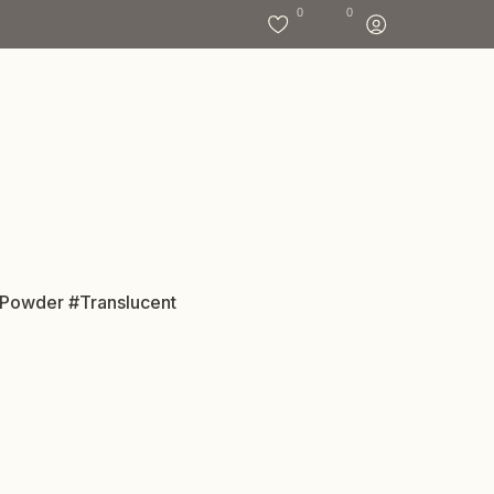
0
0
g Powder #Translucent