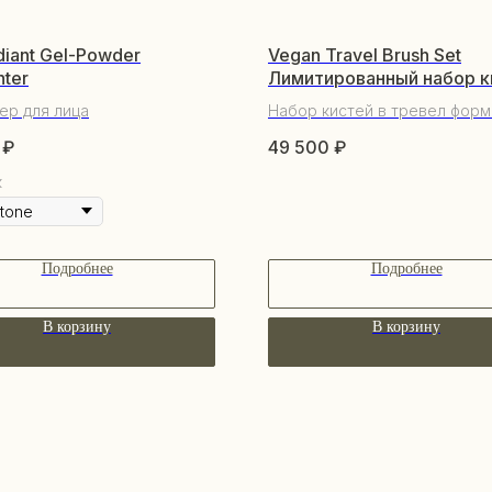
diant Gel-Powder
Vegan Travel Brush Set
hter
Лимитированный набор к
для макияжа
ер для лица
Набор кистей в тревел форм
₽
49 500
₽
к
Подробнее
Подробнее
В корзину
В корзину
ПО
КАТАЛОГ
О 
Уходовая косметика
По
Декоративная косметика