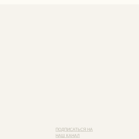
ПОДПИСАТЬСЯ НА
НАШ КАНАЛ
Наведите камеру на QR-код
и подписывайся на наш канал
ИП ФАХУРТДИНОВА НАРГИЗА НУРСИЛЕВНА
ИНН 163502348380
ОГРН 320774600473332