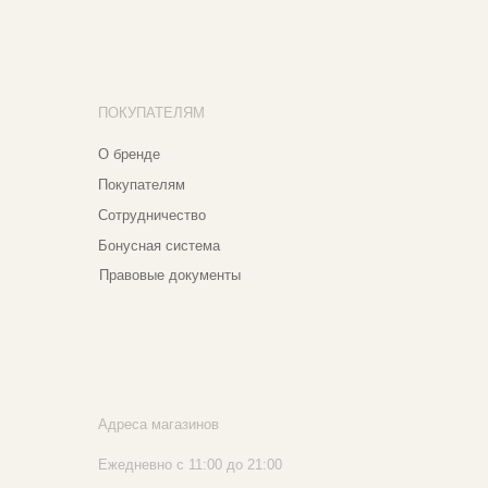
нусная система
авовые документы
реса магазинов
едневно с 11:00 до 21:00
сква, ​Кутузовский проспект 18
сква, ​ТЦ Никольский Пассаж​
тошный переулок, 9, ​5 этаж
020 - 2026 Narfa Store. Все права защищены.