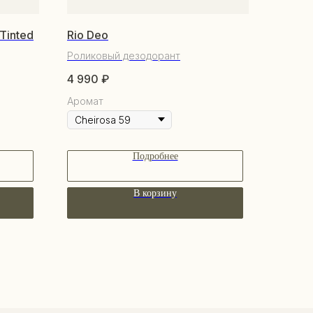
 Tinted
Rio Deo
Роликовый дезодорант
4 990
₽
Аромат
Подробнее
В корзину
КУПАТЕЛЯМ
бренде
купателям
трудничество