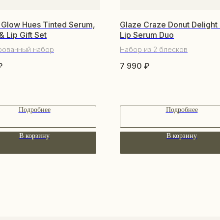
f Glow Hues Tinted Serum,
Glaze Craze Donut Delight
 Lip Gift Set
Lip Serum Duo
рованный набор
Набор из 2 блесков
₽
7 990
₽
Подробнее
Подробнее
В корзину
В корзину
ПО
КАТАЛОГ
О 
Уходовая косметика
По
Декоративная косметика
Со
Парфюм