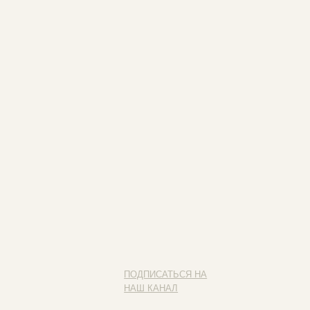
ПОДПИСАТЬСЯ НА
НАШ КАНАЛ
Наведите камеру на QR-код
и подписывайся на наш канал
ИП ФАХУРТДИНОВА НАРГИЗА НУРСИЛЕВНА
ИНН 163502348380
ОГРН 320774600473332