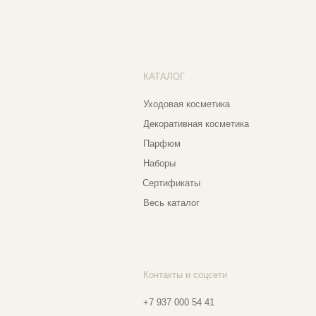
Бо
Наборы
Пр
Сертификаты
Весь каталог
Контакты и соцсети
Ад
Еж
+7 937 000 54 41
Narfa.store@bk.ru
Телеграм-канал
Мо
WhatsApp
Мо
*
Instagram
Ве
Ⓒ 2
*Признан экстремистской организацией
и запрещен на территории РФ
Разработка сайта