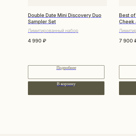
Double Date Mini Discovery Duo
Best o
Sampler Set
Cheek &
Лимитированный набор
Лимити
4 990
₽
7 900
Подробнее
В корзину