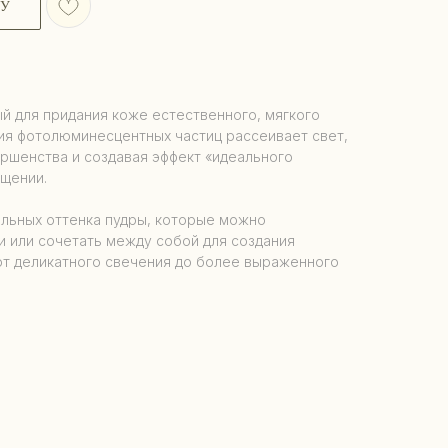
НУ
ый для придания коже естественного, мягкого
гия фотолюминесцентных частиц рассеивает свет,
ршенства и создавая эффект «идеального
щении.
альных оттенка пудры, которые можно
и или сочетать между собой для создания
от деликатного свечения до более выраженного