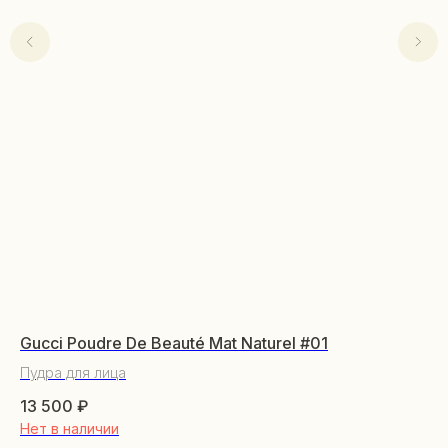
Gucci Poudre De Beauté Mat Naturel #01
Le
Пудра для лица
Пу
КАТАЛОГ
13 500
₽
13
Нет в наличии
От
Уходовая косметика