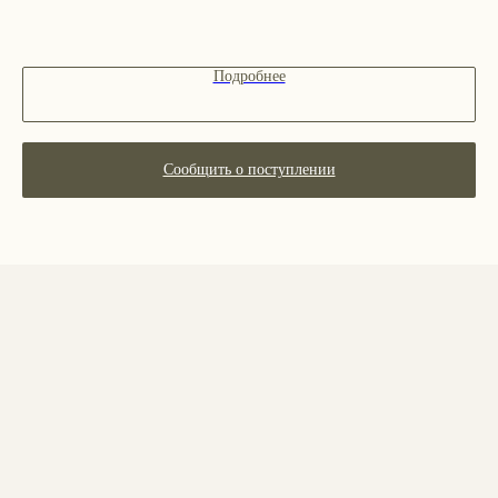
Декоративная косметика
Парфюм
Наборы
Подробнее
Сертификаты
Весь каталог
Сообщить о поступлении
ПОКУПАТЕЛЯМ
О бренде
Покупателям
Сотрудничество
Бонусная система
Правовые документы
Адреса магазинов
Ежедневно с 11:00 до 21:00