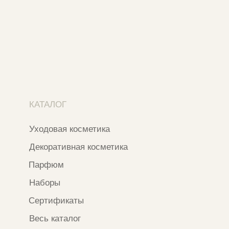
Москва, ​Кутузовский проспект 18
Москва, ​ТЦ Никольский Пассаж​
Ветошный переулок, 9, ​5 этаж
Контакты и соцсети
+7 937 000 54 41
Narfa.store@bk.ru
Телеграм-канал
WhatsApp
*
Instagram
*Признан экстремистской организацией
и запрещен на территории РФ
ИП ФАХУРТДИНОВА НАРГИЗА НУРСИЛЕВНА
ИНН 163502348380
ОГРН 320774600473332