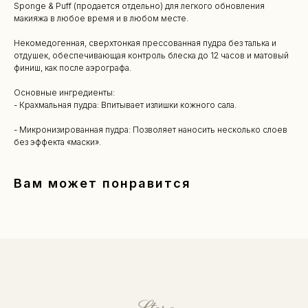
Sponge & Puff (продается отдельно) для легкого обновления
макияжа в любое время и в любом месте.
Некомедогенная, сверхтонкая прессованная пудра без талька и
отдушек, обеспечивающая контроль блеска до 12 часов и матовый
финиш, как после аэрографа.
Основные ингредиенты:
- Крахмальная пудра: Впитывает излишки кожного сала.
- Микронизированная пудра: Позволяет наносить несколько слоев
без эффекта «маски».
Вам может понравится
КАТАЛОГ
Уходовая косметика
Декоративная косметика
Парфюм
Наборы
Сертификаты
Весь каталог