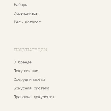
Контакты и соцсети
+7 937 000 54 41
Narfa.store@bk.ru
Телеграм-канал
WhatsApp
*
Instagram
*Признан экстремистской организацией
и запрещен на территории РФ
ИП ФАХУРТДИНОВА НАРГИЗА НУРСИЛЕВНА
ИНН 163502348380
ОГРН 320774600473332
Ⓒ 2020 - 2026 Narfa Store.
Все права защищены.
Разработка
сайта