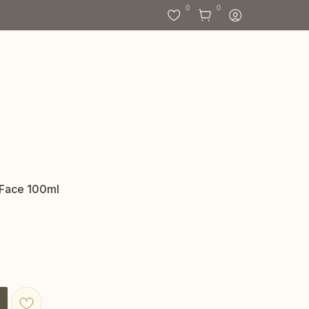
0
0
 Face 100ml