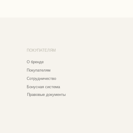
купателям
трудничество
нусная система
авовые документы
реса магазинов
едневно с 11:00 до 21:00
сква, ​Кутузовский проспект 18
сква, ​ТЦ Никольский Пассаж​
тошный переулок, 9, ​5 этаж
020 - 2026 Narfa Store. Все права защищены.