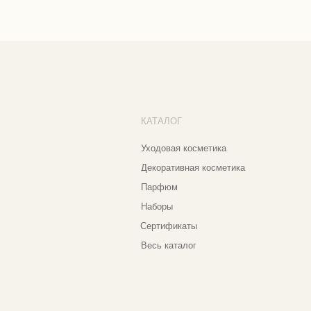
По
Декоративная косметика
Со
Парфюм
Бо
Наборы
Пр
Сертификаты
Весь каталог
Контакты и соцсети
Ад
Еж
+7 937 000 54 41
Narfa.store@bk.ru
Телеграм-канал
Мо
WhatsApp
Мо
*
Instagram
Ве
Ⓒ 2
*Признан экстремистской организацией
и запрещен на территории РФ