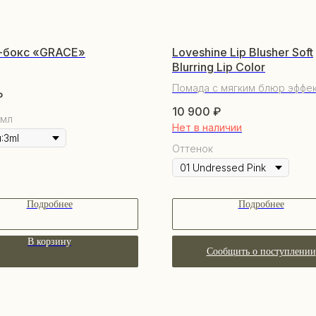
-бокс «GRACE»
Loveshine Lip Blusher Soft
Blurring Lip Color
Помада с мягким блюр эффе
₽
10 900
₽
 мл
Нет в наличии
Оттенок
Подробнее
Подробнее
В корзину
Сообщить о поступлении
ПО
КАТАЛОГ
О 
Уходовая косметика