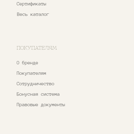
+7 937 000 54 41
Narfa.store@bk.ru
Телеграм-канал
WhatsApp
*
Instagram
*Признан экстремистской организацией
и запрещен на территории РФ
ИП ФАХУРТДИНОВА НАРГИЗА НУРСИЛЕВНА
ИНН 163502348380
ОГРН 320774600473332
Ⓒ 2020 - 2026 Narfa Store.
Все права защищены.
Разработка
сайта