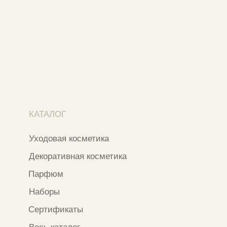
Ежедневно с 11:00 до 21:00
Москва, ​Кутузовский проспект 18
Москва, ​ТЦ Никольский Пассаж​
Ветошный переулок, 9, ​5 этаж
Контакты и соцсети
+7 937 000 54 41
Narfa.store@bk.ru
Телеграм-канал
WhatsApp
*
Instagram
*Признан экстремистской организацией
и запрещен на территории РФ
ИП ФАХУРТДИНОВА НАРГИЗА НУРСИЛЕВНА
ИНН 163502348380
ОГРН 320774600473332