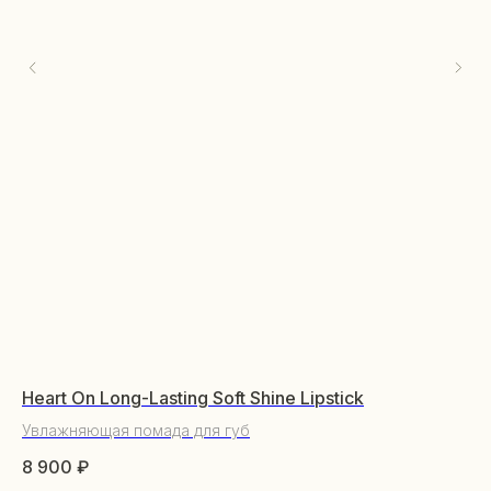
Heart On Long-Lasting Soft Shine Lipstick
Th
Увлажняющая помада для губ
На
КАТАЛОГ
8 900
₽
7 