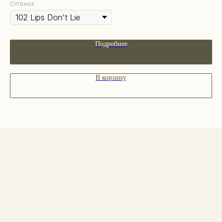
Уходовая косметика
Оттенок
Декоративная косметика
Парфюм
Наборы
Подробнее
Сертификаты
Весь каталог
В корзину
ПОКУПАТЕЛЯМ
О бренде
Покупателям
Сотрудничество
Бонусная система
Правовые документы
Адреса магазинов