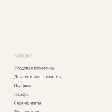
Ежедневно с 11:00 до 21:00
Москва, ​Кутузовский проспект 18
Москва, ​ТЦ Никольский Пассаж​
Ветошный переулок, 9, ​5 этаж
Контакты и соцсети
+7 937 000 54 41
Narfa.store@bk.ru
Телеграм-канал
WhatsApp
*
Instagram
*Признан экстремистской организацией
и запрещен на территории РФ
ИП ФАХУРТДИНОВА НАРГИЗА НУРСИЛЕВНА
ИНН 163502348380
ОГРН 320774600473332