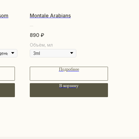
ssom
Montale Arabians
890
₽
Объём, мл
Подробнее
В корзину
КУПАТЕЛЯМ
бренде
купателям
трудничество