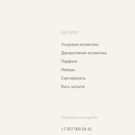
Бо
Наборы
Пр
Сертификаты
Весь каталог
Контакты и соцсети
Ад
Еж
+7 937 000 54 41
Narfa.store@bk.ru
Телеграм-канал
Мо
WhatsApp
Мо
*
Instagram
Ве
Ⓒ 2
*Признан экстремистской организацией
и запрещен на территории РФ
Разработка сайта