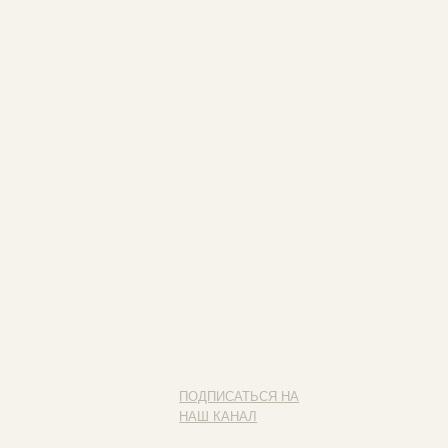
ПОДПИСАТЬСЯ НА
НАШ КАНАЛ
Наведите камеру на QR-код
и подписывайся на наш канал
ИП ФАХУРТДИНОВА НАРГИЗА НУРСИЛЕВНА
ИНН 163502348380
ОГРН 320774600473332