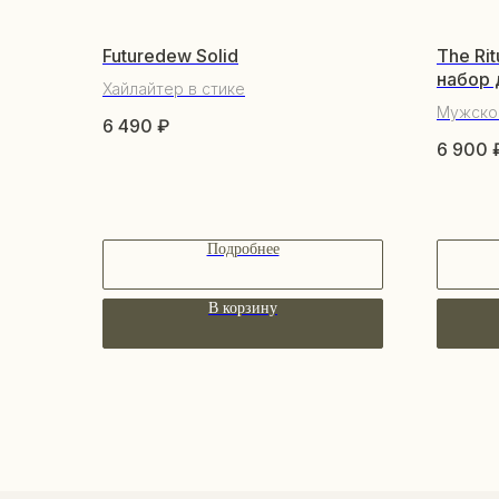
Futuredew Solid
The Ri
набор 
Хайлайтер в стике
Мужско
6 490
₽
6 900
Подробнее
В корзину