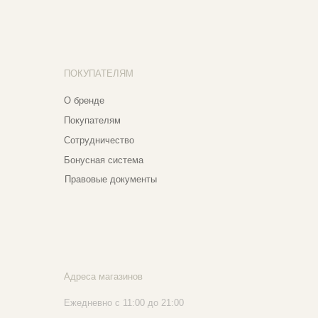
нусная система
авовые документы
реса магазинов
едневно с 11:00 до 21:00
сква, ​Кутузовский проспект 18
сква, ​ТЦ Никольский Пассаж​
тошный переулок, 9, ​5 этаж
020 - 2026 Narfa Store. Все права защищены.