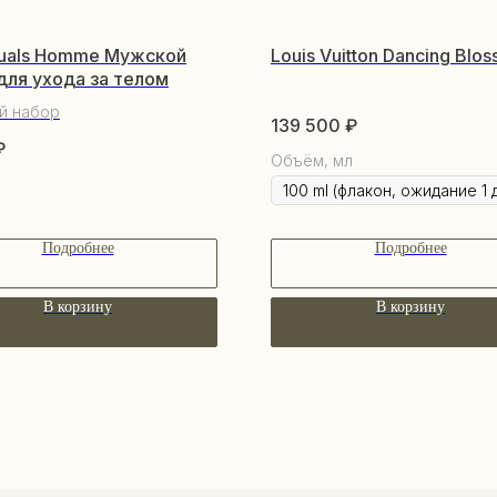
tuals Homme Мужской
Louis Vuitton Dancing Blo
для ухода за телом
й набор
139 500
₽
₽
Объём, мл
Подробнее
Подробнее
В корзину
В корзину
ПО
КАТАЛОГ
О 
Уходовая косметика
По
Декоративная косметика
Со
Парфюм