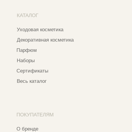
Бонусная система
Правовые документы
Адреса магазинов
Ежедневно с 11:00 до 21:00
Москва, ​Кутузовский проспект 18
Москва, ​ТЦ Никольский Пассаж​
Ветошный переулок, 9, ​5 этаж
Контакты и соцсети
+7 937 000 54 41
Narfa.store@bk.ru
Телеграм-канал
WhatsApp
*
Instagram