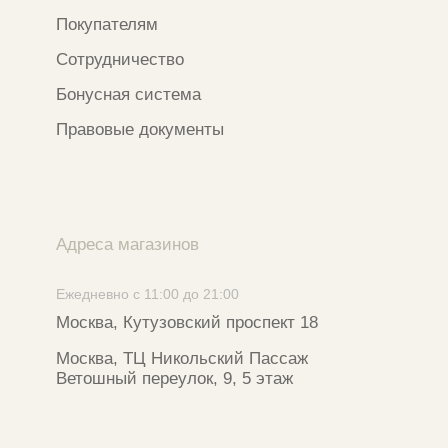
*Признан экстремистской организацией
и запрещен на территории РФ
ИП ФАХУРТДИНОВА НАРГИЗА НУРСИЛЕВНА
ИНН 163502348380
ОГРН 320774600473332
Ⓒ 2020 - 2026 Narfa Store.
Все права защищены.
Разработка сайта