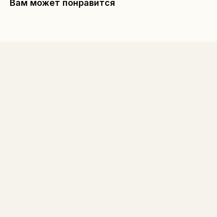
Вам может понравится
КАТАЛОГ
Уходовая косметика
Декоративная косметика
Парфюм
Наборы
Сертификаты
Весь каталог
ПОКУПАТЕЛЯМ
О бренде
Покупателям
Сотрудничество