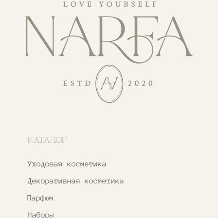
Адреса магазинов
Ежедневно с 11:00 до 21:00
Москва, ​Кутузовский проспект 18
Москва, ​ТЦ Никольский Пассаж​
Ветошный переулок, 9, ​5 этаж
Контакты и соцсети
+7 937 000 54 41
Narfa.store@bk.ru
Телеграм-канал
WhatsApp
*
Instagram
*Признан экстремистской организацией
и запрещен на территории РФ