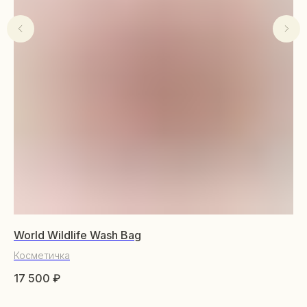
World Wildlife Wash Bag
Fa
Косметичка
То
КАТАЛОГ
17 500
₽
4 
Тип
Уходовая косметика