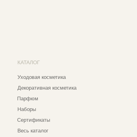
Москва, ​Кутузовский проспект 18
Москва, ​ТЦ Никольский Пассаж​
Ветошный переулок, 9, ​5 этаж
Контакты и соцсети
+7 937 000 54 41
Narfa.store@bk.ru
Телеграм-канал
WhatsApp
*
Instagram
*Признан экстремистской организацией
и запрещен на территории РФ
ИП ФАХУРТДИНОВА НАРГИЗА НУРСИЛЕВНА
ИНН 163502348380
ОГРН 320774600473332