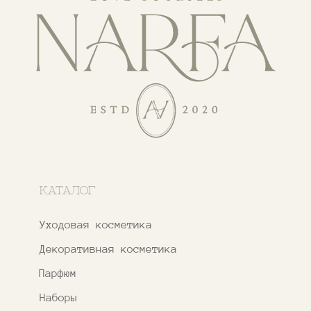
Адреса магазинов
Ежедневно с 11:00 до 21:00
Москва, ​Кутузовский проспект 18
Москва, ​ТЦ Никольский Пассаж​
Ветошный переулок, 9, ​5 этаж
Контакты и соцсети
+7 937 000 54 41
Narfa.store@bk.ru
Телеграм-канал
WhatsApp
*
Instagram
*Признан экстремистской организацией
и запрещен на территории РФ
ИП ФАХУРТДИНОВА НАРГИЗА НУРСИЛЕВНА