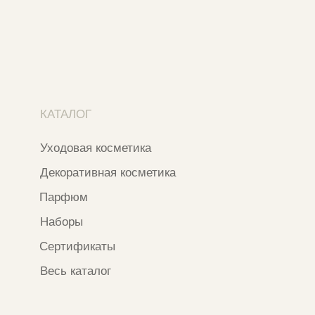
Москва, ​ТЦ Никольский Пассаж​
Ветошный переулок, 9, ​5 этаж
Контакты и соцсети
+7 937 000 54 41
Narfa.store@bk.ru
Телеграм-канал
WhatsApp
*
Instagram
*Признан экстремистской организацией
и запрещен на территории РФ
ИП ФАХУРТДИНОВА НАРГИЗА НУРСИЛЕВНА
ИНН 163502348380
ОГРН 320774600473332
Ⓒ 2020 - 2026 Narfa Store.
Все права защищены.