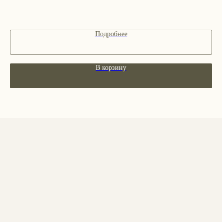
Декоративная косметика
Парфюм
Наборы
Подробнее
Сертификаты
Весь каталог
В корзину
ПОКУПАТЕЛЯМ
О бренде
Покупателям
Сотрудничество
Бонусная система
Правовые документы
Адреса магазинов
Ежедневно с 11:00 до 21:00