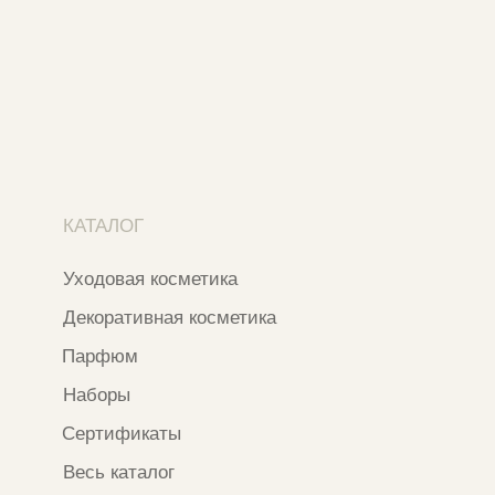
Москва, ​Кутузовский проспект 18
Москва, ​ТЦ Никольский Пассаж​
Ветошный переулок, 9, ​5 этаж
Контакты и соцсети
+7 937 000 54 41
Narfa.store@bk.ru
Телеграм-канал
WhatsApp
*
Instagram
*Признан экстремистской организацией
и запрещен на территории РФ
ИП ФАХУРТДИНОВА НАРГИЗА НУРСИЛЕВНА
ИНН 163502348380
ОГРН 320774600473332