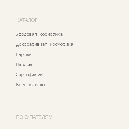
Бонусная система
Правовые документы
Адреса магазинов
Ежедневно с 11:00 до 21:00
Москва, ​Кутузовский проспект 18
Москва, ​ТЦ Никольский Пассаж​
Ветошный переулок, 9, ​5 этаж
Контакты и соцсети
+7 937 000 54 41
Narfa.store@bk.ru
Телеграм-канал
WhatsApp
*
Instagram