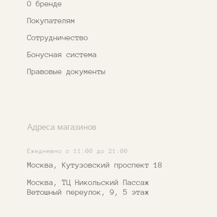
*Признан экстремистской организацией
и запрещен на территории РФ
ИП ФАХУРТДИНОВА НАРГИЗА НУРСИЛЕВНА
ИНН 163502348380
ОГРН 320774600473332
Ⓒ 2020 - 2026 Narfa Store.
Все права защищены.
Разработка
сайта