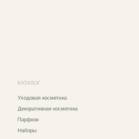
Адреса магазинов
Ежедневно с 11:00 до 21:00
Москва, ​Кутузовский проспект 18
Москва, ​ТЦ Никольский Пассаж​
Ветошный переулок, 9, ​5 этаж
Контакты и соцсети
+7 937 000 54 41
Narfa.store@bk.ru
Телеграм-канал
WhatsApp
*
Instagram
*Признан экстремистской организацией
и запрещен на территории РФ
ИП ФАХУРТДИНОВА НАРГИЗА НУРСИЛЕВНА