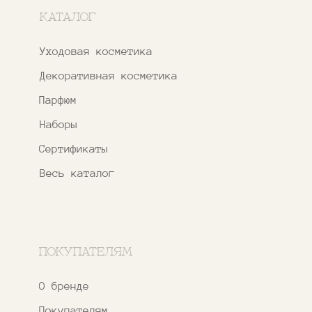
Правовые документы
Адреса магазинов
Ежедневно с 11:00 до 21:00
Москва, ​Кутузовский проспект 18
Москва, ​ТЦ Никольский Пассаж​
Ветошный переулок, 9, ​5 этаж
Контакты и соцсети
+7 937 000 54 41
Narfa.store@bk.ru
Телеграм-канал
WhatsApp
*
Instagram