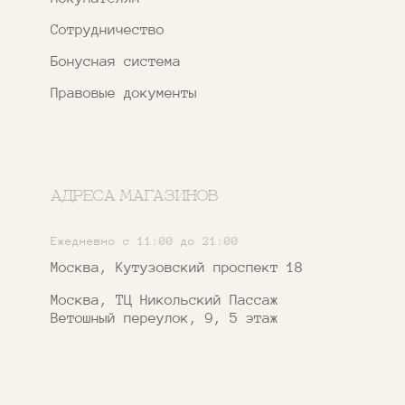
*Признан экстремистской организацией
и запрещен на территории РФ
ИП ФАХУРТДИНОВА НАРГИЗА НУРСИЛЕВНА
ИНН 163502348380
ОГРН 320774600473332
Ⓒ 2020 - 2026 Narfa Store.
Все права защищены.
Разработка
сайта