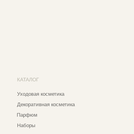
Контакты и соцсети
+7 937 000 54 41
Narfa.store@bk.ru
Телеграм-канал
WhatsApp
*
Instagram
*Признан экстремистской организацией
и запрещен на территории РФ
ИП ФАХУРТДИНОВА НАРГИЗА НУРСИЛЕВНА
ИНН 163502348380
ОГРН 320774600473332
Ⓒ 2020 - 2026 Narfa Store.
Все права защищены.
Разработка сайта