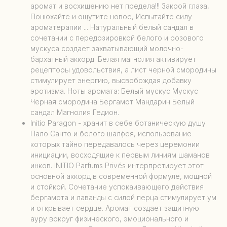
аромат и восхищению нет предела!!! Закрой глаза,
Понюхайте и ощутите новое, Испытайте силу
ароматерапии ... Натуральный белый сандал в
сочетании с передозировкой белого и розового
мускуса создает захватывающий молочно-
бархатный аккорд. Белая магнолия активирует
рецепторы удовольствия, а лист черной смородины
стимулирует энергию, высвобождая добавку
эротизма. Ноты аромата: Белый мускус Мускус
Черная смородина Бергамот Мандарин Белый
сандал Магнолия Гедион.
Initio Paragon - хранит в себе ботаническую душу
Пало Санто и белого шалфея, использование
которых тайно передавалось через церемонии
инициации, восходящие к первым линиям шаманов
инков. INITIO Parfums Privés интерпретирует этот
основной аккорд в современной формуле, мощной
и стойкой. Сочетание успокаивающего действия
бергамота и лаванды с силой перца стимулирует ум
и открывает сердце. Аромат создает защитную
ауру вокруг физического, эмоционального и