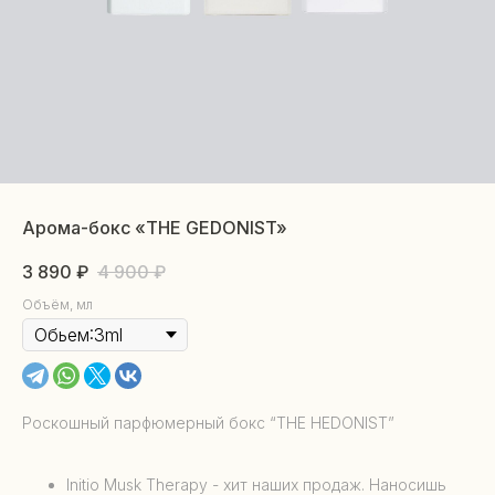
Арома-бокс «THE GEDONIST»
3 890
₽
4 900
₽
Объём, мл
Роскошный парфюмерный бокс “THE HEDONIST”
Initio Musk Therapy - хит наших продаж. Наносишь