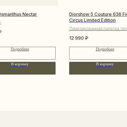
Osmanthus Nectar
Diorshow 5 Couture 636 Fi
Circus Limited Edition
м
Лимитированная палетка те
₽
12 990
₽
Подробнее
Подробнее
В корзину
В корзину
ПО
КАТАЛОГ
О 
Уходовая косметика
По
Декоративная косметика
Со
Парфюм
Бо
Наборы
Пр
Сертификаты