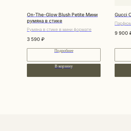
On-The-Glow Blush Petite Мини
Gucci 
румяна в стике
Парфю
Румяна в стике в мини формате
9 900
3 590
₽
Подробнее
В корзину