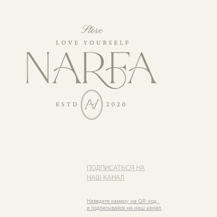
ПОДПИСАТЬСЯ НА
НАШ КАНАЛ
Наведите камеру на QR-код
и подписывайся на наш канал
ИП ФАХУРТДИНОВА НАРГИЗА НУРСИЛЕВНА
ИНН 163502348380
ОГРН 320774600473332