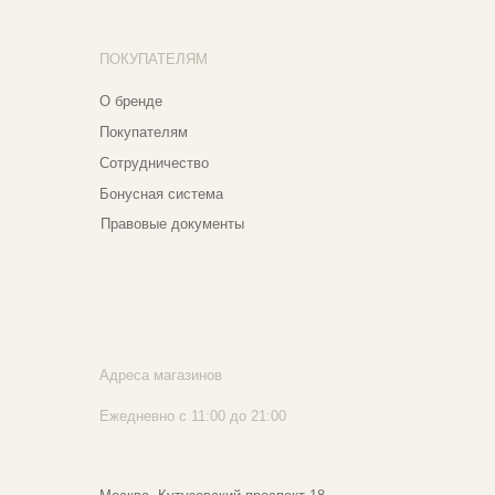
реса магазинов
едневно с 11:00 до 21:00
сква, ​Кутузовский проспект 18
сква, ​ТЦ Никольский Пассаж​
тошный переулок, 9, ​5 этаж
020 - 2026 Narfa Store. Все права защищены.