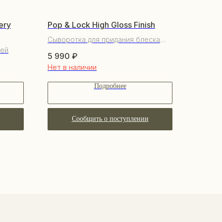
ery
Pop & Lock High Gloss Finish
Сыворотка для придания блеска
ней
волосам
5 990
₽
Нет в наличии
Подробнее
Сообщить о поступлении
КУПАТЕЛЯМ
бренде
купателям
трудничество
нусная система
авовые документы