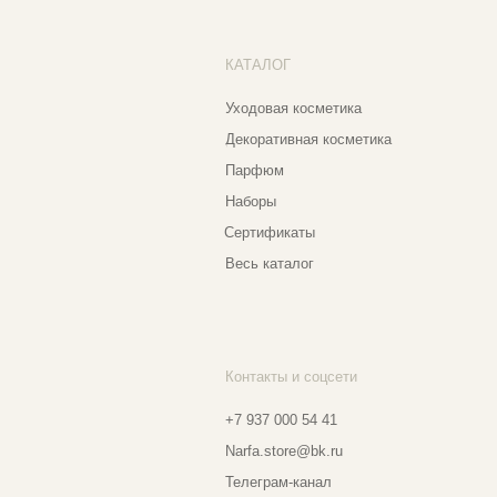
Весь каталог
Контакты и соцсети
Ад
Еж
+7 937 000 54 41
Narfa.store@bk.ru
Телеграм-канал
Мо
WhatsApp
Мо
*
Instagram
Ве
Ⓒ 2
*Признан экстремистской организацией
и запрещен на территории РФ
Разработка сайта