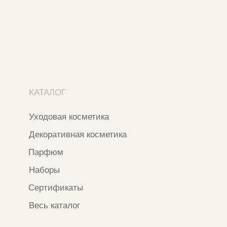
Москва, ​Кутузовский проспект 18
Москва, ​ТЦ Никольский Пассаж​
Ветошный переулок, 9, ​5 этаж
Контакты и соцсети
+7 937 000 54 41
Narfa.store@bk.ru
Телеграм-канал
WhatsApp
*
Instagram
*Признан экстремистской организацией
и запрещен на территории РФ
ИП ФАХУРТДИНОВА НАРГИЗА НУРСИЛЕВНА
ИНН 163502348380
ОГРН 320774600473332
Ⓒ 2020 - 2026 Narfa Store.
Все права защищены.