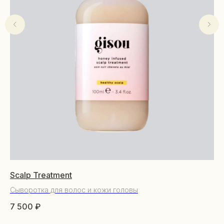
Scalp Treatment
Cl
пу
Сыворотка для волос и кожи головы
КАТАЛОГ
Пу
7 500
₽
Уходовая косметика
2 
Декоративная косметика