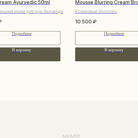
ream Ayurvedic 50ml
Mousse Blurring Cream Br
яющий крем для рук Аюрведа
Кремовый бронзер
₽
10 500
₽
Подробнее
Подробнее
В корзину
В корзину
ПО
КАТАЛОГ
О 
Уходовая косметика
По
Декоративная косметика
Со
Парфюм
Бо
Наборы
Пр
Сертификаты
Весь каталог