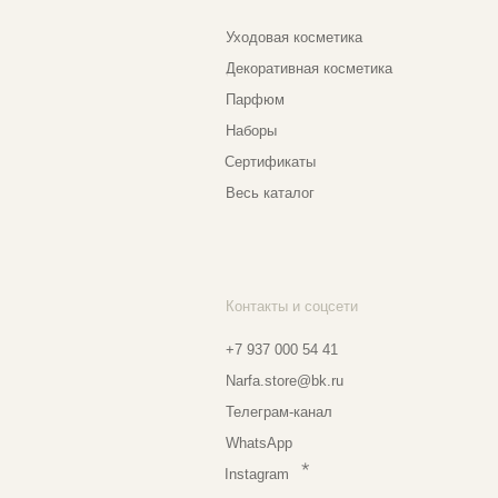
Контакты и соцсети
Ад
Еж
+7 937 000 54 41
Narfa.store@bk.ru
Телеграм-канал
Мо
WhatsApp
Мо
*
Instagram
Ве
Ⓒ 2
*Признан экстремистской организацией
и запрещен на территории РФ
Разработка сайта