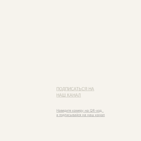
ПОДПИСАТЬСЯ НА
НАШ КАНАЛ
Наведите камеру на QR-код
и подписывайся на наш канал
ИП ФАХУРТДИНОВА НАРГИЗА НУРСИЛЕВНА
ИНН 163502348380
ОГРН 320774600473332