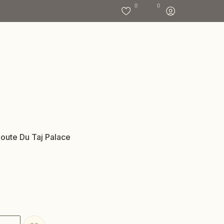
0
0
oute Du Taj Palace