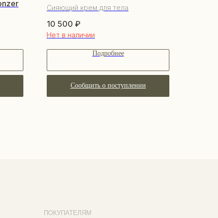
onzer
Сияющий крем для тела
10 500
₽
Нет в наличии
Подробнее
Сообщить о поступлении
КУПАТЕЛЯМ
бренде
купателям
трудничество
нусная система
авовые документы