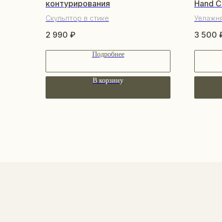
контурирования
Hand C
Скульптор в стике
Увлажн
2 990
₽
3 500
Подробнее
В корзину